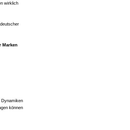
n wirklich
 deutscher
ür Marken
er Dynamiken
eugen können