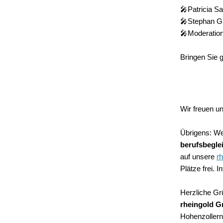
🎤Patricia S
🎤Stephan Gr
🎤Moderatio
Bringen Sie 
Wir freuen un
Übrigens: Wen
berufsbegle
auf unsere
r
Plätze frei.
Herzliche Gr
rheingold 
Hohenzollern