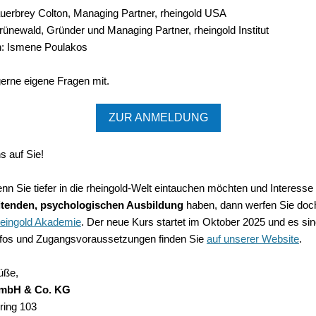
auerbrey Colton, Managing Partner, rheingold USA
ünewald, Gründer und Managing Partner, rheingold Institut
n: Ismene Poulakos
gerne eigene Fragen mit.
ZUR ANMELDUNG
s auf Sie!
n Sie tiefer in die rheingold-Welt eintauchen möchten und Interesse 
itenden, psychologischen Ausbildung
haben, dann werfen Sie doch
heingold Akademie
. Der neue Kurs startet im Oktober 2025 und es si
 Infos und Zugangsvoraussetzungen finden Sie
auf unserer Website
.
üße,
GmbH & Co. KG
ring 103