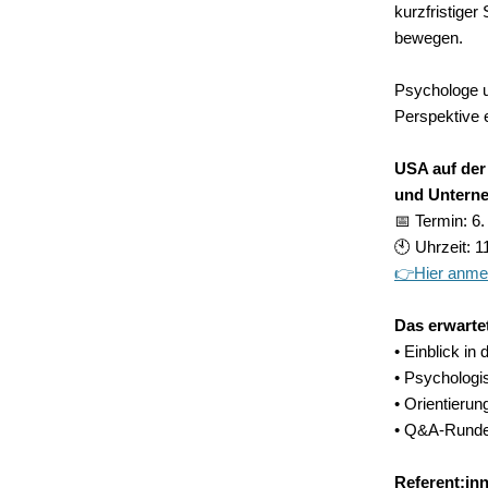
kurzfristige
bewegen.
Psychologe 
Perspektive e
USA auf der
und Untern
📅 Termin: 6.
🕙 Uhrzeit: 1
👉
Hier anme
Das erwartet
• Einblick i
• Psychologi
• Orientieru
• Q&A-Runde 
Referent:in