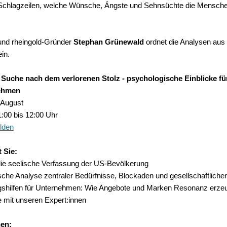
r Schlagzeilen, welche Wünsche, Ängste und Sehnsüchte die Mensche
und rheingold-Gründer
Stephan Grünewald
ordnet die Analysen aus
in.
 Suche nach dem verlorenen Stolz - psychologische Einblicke f
ehmen
 August
1:00 bis 12:00 Uhr
lden
 Sie:
n die seelische Verfassung der US-Bevölkerung
sche Analyse zentraler Bedürfnisse, Blockaden und gesellschaftlich
ngshilfen für Unternehmen: Wie Angebote und Marken Resonanz erz
mit unseren Expert:innen
nen: