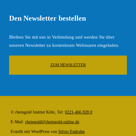
Den Newsletter bestellen
Bleiben Sie mit uns in Verbindung und werden Sie über
unseren Newsletter zu kostenlosen Webinaren eingeladen.
ZUM NEWSLETTER
© rheingold Institut Köln, Tel:
0221-466 828 0
E-Mail:
rheingold@rheingold-online.de
Erstellt mit WordPress von
Silvio Endruhn