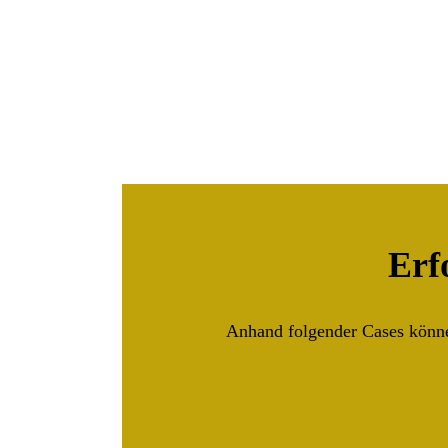
Erf
Anhand folgender Cases können