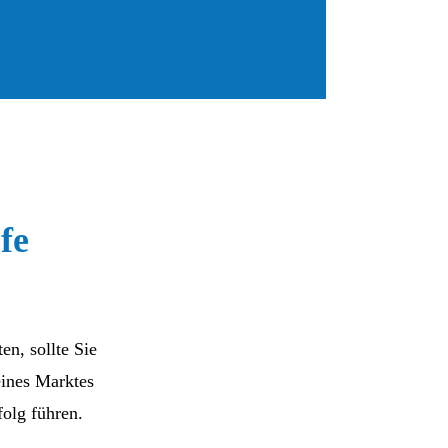
fe
n, sollte Sie
eines Marktes
folg führen.