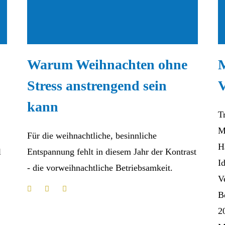
Warum Weihnachten ohne
Stress anstrengend sein
V
kann
T
M
Für die weihnachtliche, besinnliche
H
l
Entspannung fehlt in diesem Jahr der Kontrast
I
- die vorweihnachtliche Betriebsamkeit.
V
B
2