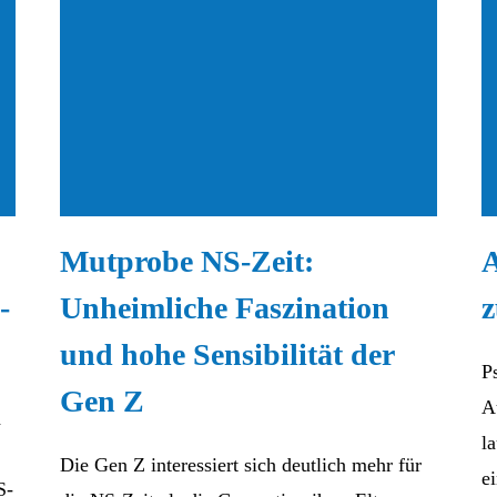
Mutprobe NS-Zeit:
A
-
Unheimliche Faszination
z
und hohe Sensibilität der
P
Gen Z
A
d
l
Die Gen Z interessiert sich deutlich mehr für
e
S-