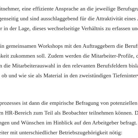
tnehmer, eine effiziente Ansprache an die jeweilige Berufs
genseitig und sind ausschlaggebend für die Attraktivität eine
r in der Lage, dieses wechselseitige Verhältnis zu erfassen u
in gemeinsamen Workshops mit den Auftraggebern die Berufs
it zukommen soll. Zudem werden die Mitarbeiter-Profile, die
en die Mitarbeiterauswahl in den relevanten Berufsfeldern bisl
 ob und wie sie als Material in den zweistündigen Tiefenint
rozesses ist dann die empirische Befragung von potenziellen
em HR-Bereich zum Teil als Beobachter teilnehmen können. D
ngen und Wünschen im Hinblick auf den Arbeitgeber befragt.
ter mit unterschiedlicher Betriebszugehörigkeit nötig: